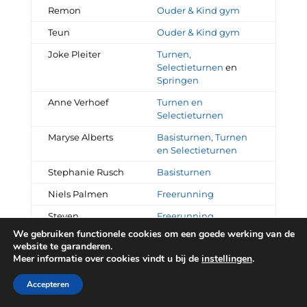
Remon
Ouder & Kind gym
Teun
Ouder & Kind gym
Joke Pleiter
Turnen,
Selectieturnen
en
Springen
Anne Verhoef
Turnen en
Selectieturnen
Maryse Alberts
Basisturnen, Turnen
en Selectieturnen
Stephanie Rusch
Basisturnen
Niels Palmen
Freerunning
Steven
Freerunning
Spelbrink
We gebruiken functionele cookies om een goede werking van de
website te garanderen.
Anuschka Pleiter
Invaller
Meer informatie over cookies vindt u bij de
instellingen
.
Accepteren
© GSV Statera |
Privacyverklaring